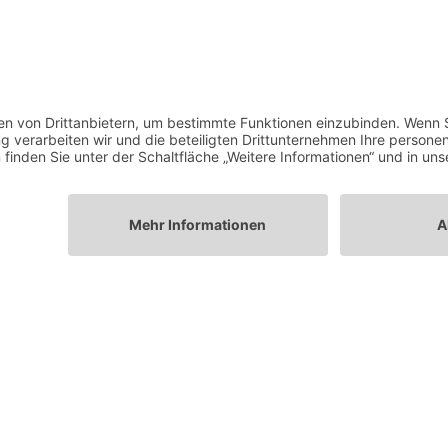
Anfrage senden
KONTAKT BIELEFELD
Sudbrackstr. 98
33611 Bielefeld
info@klein-catering.de
0521 75 98 60 26
0151 700 653 79
ungen
Konzept & 