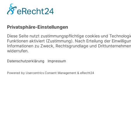
KONTAKT LÖHNE
Robert-Bosch-Str. 5
32584 Löhne
info@klein-catering.de
0521 75 98 60 26
0151 700 653 79
Cookie-Einstell