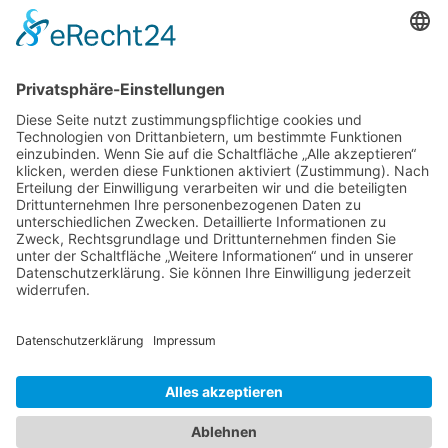
erstellen. Klein Catering freut sich darauf, Ihre Gäste zu
verwöhnen und Ihre Feier unvergesslich zu machen!
Speisenangebot
KONTAKT LÖHNE
Robert-Bosch-Str. 5
32584 Löhne
info@klein-catering.de
0521 75 98 60 26
0151 700 653 79
KONTAKT BIELEFELD
Sudbrackstr. 98
33611 Bielefeld