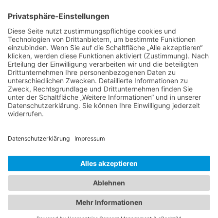
Speisenangebot
KONTAKT LÖHNE
Robert-Bosch-Str. 5
32584 Löhne
info@klein-catering.de
0521 75 98 60 26
0151 700 653 79
KONTAKT BIELEFELD
Sudbrackstr. 98
33611 Bielefeld
info@klein-catering.de
0521 75 98 60 26
0151 700 653 79