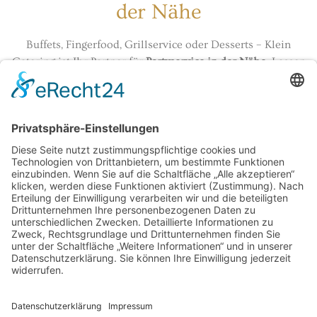
der Nähe
Buffets, Fingerfood, Grillservice oder Desserts – Klein
Catering ist Ihr Partner für
Partyservice in der Nähe
. Lassen
Sie uns gemeinsam ein Menü gestalten, das Ihre Gäste
begeistert und Ihre Feier zu einem kulinarischen Highlight
macht!
Speisenangebot
KONTAKT LÖHNE
Robert-Bosch-Str. 5
32584 Löhne
info@klein-catering.de
0521 75 98 60 26
0151 700 653 79