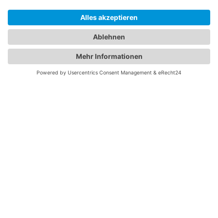
KONTAKT BIELEFELD
Sudbrackstr. 98
33611 Bielefeld
info@klein-catering.de
0521 75 98 60 26
0151 700 653 79
NAVIGATION
Speisenangebot
Menüvorschläge
Themenwelten
Kontakt
Impressum
Datenschutzerklärung
Konzept & Design:
Klein
Cookie-Einstellungen
Webcraft