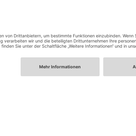
esserts – unser
Partyservice im Umkreis von 10
. Lassen Sie uns gemeinsam ein Menü planen, d
r zu einem unvergesslichen Moment macht!
Speisenangebot
KONTAKT BIELEFELD
Sudbrackstr. 98
33611 Bielefeld
info@klein-catering.de
0521 75 98 60 26
0151 700 653 79