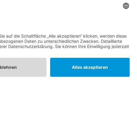
 km
bietet Ihnen die perfekte
as Ihre Gäste begeistert und
NAVIGATION
Speisenangebot
Menüvorschläge
Themenwelten
Kontakt
Impressum
Datenschutzerklärung