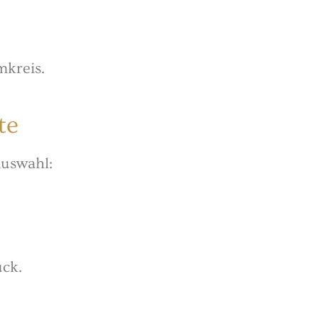
mkreis.
te
Auswahl:
uck.