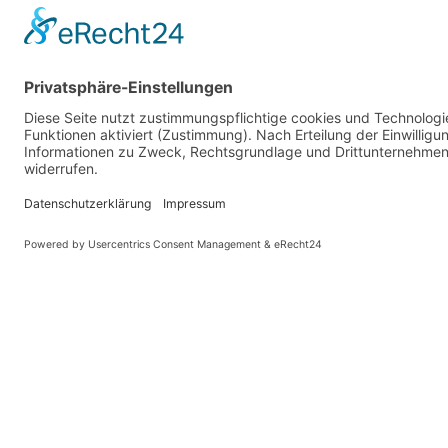
Ob Buffets, Fingerfood, Grillservice oder D
kulinarische Lösung für jede Veranstaltung
Ihre Feie
KONTAKT LÖHNE
Robert-Bosch-Str. 5
32584 Löhne
info@klein-catering.de
0521 75 98 60 26
0151 700 653 79